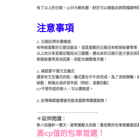
有了以上的日期，心中大概有譜，終於可以跟飯店詢問檔期時間
注意事項
1.日期記得多選幾個
有時候喜歡的日期沒飯店，或是喜歡的日期沒有新娘秘書等等
以上的分享是最初階段自己篩選，選出來的日期只是方便去訊
新娘秘書等其他因素，而配合調整幾次喔！
2.確認要不要文定儀式
通常有文定儀式的話，儀式要在中午前完成，為了流程順暢，
缺點：新娘必須非常早起（例如：凌晨四點）
👉不想早起的新人，可以選晚宴。
3.記得確認婚禮後的道具服飾等
歸還期限！
----------------------------
＊延伸閱讀：
新人拍婚紗一整天，
疲勞駕駛太危險！最划算的
包車推薦
看這
高cp值的包車首選！