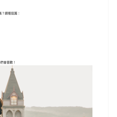
嗎？請看這篇
：
妳們會喜歡！