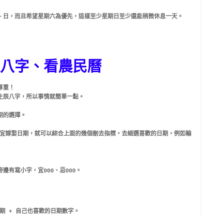
、日，而且希望星期六為優先，這樣至少星期日至少還能稍微休息一天。
八字、看農民曆
尊重！
生辰八字，所以事情就簡單一點。
期的選擇。
到各種宜嫁娶日期，就可以綜合上面的幾個刪去指標，去細選喜歡的日期，例如輸
有寫小字，宜000、忌000。
日期 + 自己也喜歡的日期數字。