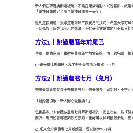
新人們在確定要辦婚禮時，
不論在飯店場勘、試吃喜餅、試婚
「婚禮日期確定了嗎？婚禮日期哪一天？」
碰到這個問題，米米這邊列出
五個實用的技巧
，希望大家可以
＊我先說，這是我個人的想法，不代表沒被選擇的月份和日期就
方法1｜跳過農曆年前尾巴
傳統一點的家庭，會避免農曆新年前當新娘，怕一結完婚，接
👉米米家比較傳統，為了避免爭議所以刪掉1、2月
方法2｜跳過農曆七月（鬼月）
婚禮最常見的就是不選農曆鬼月，怕覺得是「鬼新娘、不吉利
「辦婚禮很累，新人開心最重要！」
但也是不少人會選在農曆七月舉辦婚禮的，而且
也有一些「好
飯店、新娘秘書等檔期較好預約、也許可以撿到優惠活動，更
👉
米米會介意農曆七月辦婚禮，所以刪掉7、8月