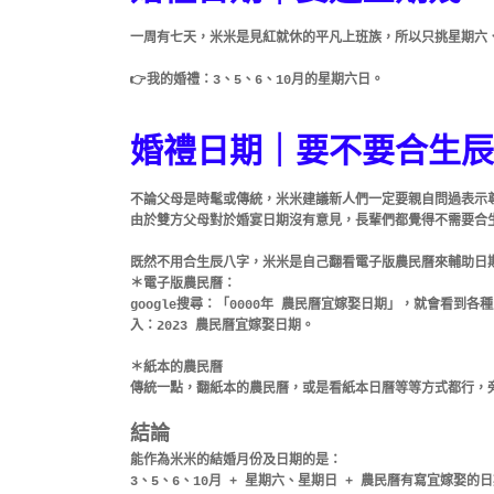
一周有七天，米米是見紅就休的平凡上班族，所以只挑星期六
👉我的婚禮：3、5、6、10月的星期六日。
婚禮日期｜要不要合生辰
不論父母是時髦或傳統，米米建議新人們一定要親自問過表示
由於雙方父母對於婚宴日期沒有意見，長輩們都覺得不需要合
既然不用合生辰八字，米米是自己翻看電子版農民曆來輔助日
＊電子版農民曆：
google搜尋：「0000年 農民曆宜嫁娶日期」，就會看
入：2023 農民曆宜嫁娶日期。
＊紙本的農民曆
傳統一點，翻紙本的農民曆，或是看紙本日曆等等方式都行，旁邊
結論
能作為米米的結婚月份及日期的是：
3、5、6、10月 + 星期六、星期日 + 農民曆有寫宜嫁娶的