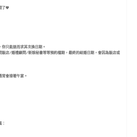
了💖
，你只能退而求其次換日期。
問飯店/婚禮顧問/新娘秘書等等預約檔期，最終的結婚日期，會因為飯店或
通常會接著午宴。
篇：