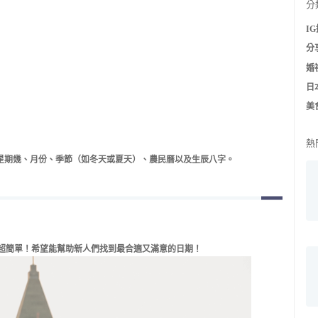
分
I
分
婚
日
美
熱
星期幾、月份、季節（如冬天或夏天）、農民曆以及生辰八字。
超簡單！
希望能幫助新人們找到最合適又滿意的日期！