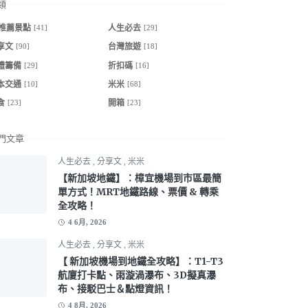
類
[41]
[29]
G推薦景點
人生必去
[90]
[18]
享文
台灣旅遊
[29]
[16]
禮籌備
折扣碼
[10]
[68]
本交通
米米
[23]
[23]
食
開箱
門文章
人生必去
,
分享文
,
米米
【新加坡地鐵】：樟宜機場到市區最簡
單方式！MRT地鐵路線、票價 & 轉乘
全攻略！
4 6月, 2026
人生必去
,
分享文
,
米米
【 新加坡機場到地鐵全攻略】：T1-T3
航廈打卡點、雨漩渦瀑布、3D擬真瀑
布、接駁巴士＆點燈資訊！
4 8月, 2026