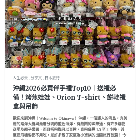
人生必去
,
分享文
,
日本旅行
沖繩2026必買伴手禮Top10｜送禮必
備！烤焦娃娃、Orion T-shirt、餅乾禮
盒與吊飾
歡迎來到沖繩！Welcome to Ｏkinawa！ 沖繩，一個迷人的海島，有美
麗的跨海大橋與漸層分明的藍色海洋、有熱鬧的國際通、有許多購物
商場及親子樂園，而且搭飛機可以直達，直飛僅需 1.5 至 2 小時，甚
至連飛機餐都不用吃，是許多親子家庭及小資族的出國旅行首選！ 今