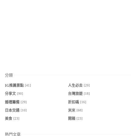
分類
[41]
[29]
IG推薦景點
人生必去
[90]
[18]
分享文
台灣旅遊
[29]
[16]
婚禮籌備
折扣碼
[10]
[68]
日本交通
米米
[23]
[23]
美食
開箱
熱門文章