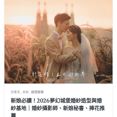
分享文
,
米米
,
婚禮籌備
新娘必讀！2026夢幻城堡婚紗造型與婚
紗基地｜婚紗攝影師、新娘秘書、捧花推
薦