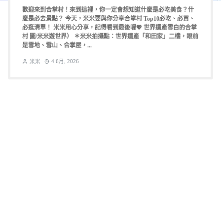
歡迎來到合掌村！來到這裡，你一定會想知道什麼是必吃美食？什
麼是必去景點？ 今天，米米要與你分享合掌村 Top10必吃、必買、
必逛清單！ 米米用心分享，記得看到最後喔💖 世界遺產雪白的合掌
村 圖/米米遊世界） ＊米米拍攝點：世界遺產「和田家」二樓，眼前
是雪地、雪山、合掌屋，...
米米
4 6月, 2026