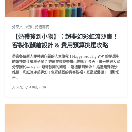
分享文
,
米米
,
婚禮籌備
【婚禮簽到小物】：超夢幻彩虹流沙畫！
客製似顏繪設計 & 費用預算挑選攻略
恭喜各位新人即將邁向新的人生旅程！Happy wedding 💕💕 妳夢想中
的婚禮是什麼樣子呢？ 妳還在尋找婚禮小物嗎？ 今天，米米要跟大家
分享關於instagram最常被問的問題： 婚禮簽到流沙！ 婚禮簽到流沙
推薦｜彩虹流沙超夢幻！色彩繽紛的賓客祝福，互動感爆棚！（圖/米
米...
米米
4 8月, 2026