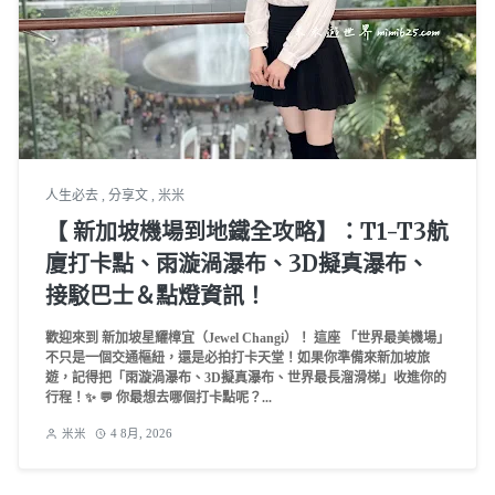
人生必去
,
分享文
,
米米
【 新加坡機場到地鐵全攻略】：T1-T3航
廈打卡點、雨漩渦瀑布、3D擬真瀑布、
接駁巴士＆點燈資訊！
歡迎來到 新加坡星耀樟宜（Jewel Changi）！ 這座 「世界最美機場」
不只是一個交通樞紐，還是必拍打卡天堂！如果你準備來新加坡旅
遊，記得把「雨漩渦瀑布、3D擬真瀑布、世界最長溜滑梯」收進你的
行程！✨ 💬 你最想去哪個打卡點呢？...
米米
4 8月, 2026