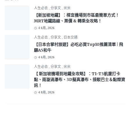
人生必去
,
分享文
,
米米
【新加坡地鐵】：樟宜機場到市區最簡單方式！
MRT地鐵路線、票價 & 轉乘全攻略！
4 6月, 2026
人生必去
,
分享文
,
日本交通
【日本合掌村旅遊】必吃必買Top10推薦清單 | 飛
驒A5和牛
4 6月, 2026
人生必去
,
分享文
,
米米
【 新加坡機場到地鐵全攻略】：T1-T3航廈打卡
點、雨漩渦瀑布、3D擬真瀑布、接駁巴士＆點燈資
訊！
4 8月, 2026